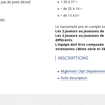
< 26 à 37 >
pas de point décisif.
< de 25 à 14 >
< de 13 à 0>
026)
Le classement pris en compte es
Les 2 joueurs ou joueuses de l
Les 2 joueurs ou joueuses de 
différents.
L’équipe doit être composée d
attenantes (4ème série et 3è
INSCRIPTIONS
Règlement Chpt Département
Fiche d’inscription