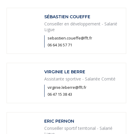
SÉBASTIEN COUEFFE
Conseiller en développement - Salarié
Ligue
sebastien.coueffe@fft.fr
06 64 36 57 71
VIRGINIE LE BERRE
Assistante sportive - Salariée Comité
virginie.leberre@fft.fr
06 47 15 38 43
ERIC PERNON
Conseiller sportif territorial - Salarié
Ligue