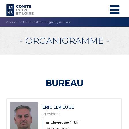
Accueil
>
Le Comité
>
Organigramme
- ORGANIGRAMME -
BUREAU
ÉRIC LEVIEUGE
Président
eric.levieuge@fft.fr
06 15 04 75 80